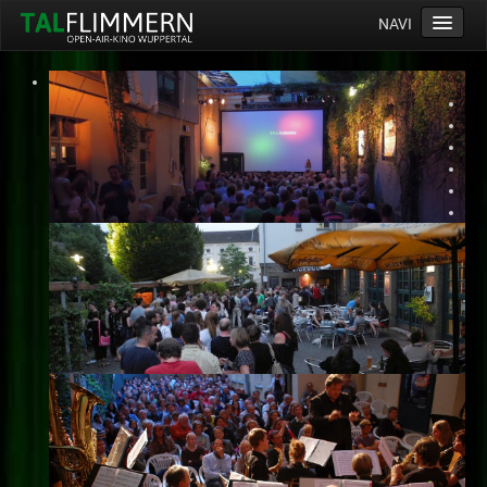
NAVI
Home
Programm
Service
Ticketinfos
Ort
Anreise
Wetter
Kinogutschein
Konzept
Archiv
Kontakt