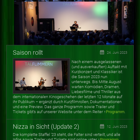
Saison rollt
24. Juni 2023
Nach einem ausgelassenen
(und ausverkauften) Auftakt mit
Kurzkonzert und Klassiker ist
die Saison 2023 nun
unterwegs. Bis Mitte August
warten
Komödien, Dramen,
Liebesfilme und Thriller aus
dem internationalen Kinogeschehen der letzten 12 Monate auf
ihr Publikum
–
ergänzt durch Kurzfilmrollen, Dokumentationen
und eine Preview. Das ganze Programm sowie Trailer und
Tickets gibt's auf unserer Website unter dem Reiter ↑
Programm
.
Nizza in Sicht (Update 2)
12. Juni 2023
Die komplette Staffel '23 steht, die Falter sind verteilt, und alle
Infos sowie Trailer und Tickets sind online unter ↑
Programm
.