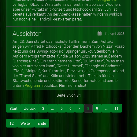
verfügbar. Obacht: Wir starten zwar erst in knapp zwei Wochen,
aber unser Auftakt mit Konzert und Hitchcock am 23. Juni ist
bereits ausverkauft. An der Abendkasse halten wir dann wirklich
nur noch eine Handvoll Restkarten parat.
Aussichten
11. April 2023
Am 23. Juni startet das nächste Talflimmern! Zum Auftakt
zeigen wir Alfred Hitchcocks "Über den Dächern von Nizza", vorab
heizt uns das Swing-Hop-Trio "Springer Birukov Steinborn" ein.
Auf dem Programmzettel für die Saison 2023 stehen außerdem
"Dancing Pina", "Ein Mann namens Otto", "Bullet Train", "Was man
von hier aus sehen kann", "Roter Himmel", "Triangle of Sadness",
"Elvis", "Maigret", Kurzfilmrollen, Previews, ein Greenpeace-Abend,
der "Travel-Slam" aus Köln und vieles mehr. Tickets für das
Startwochenende und bestimmte Sonderformate sind bereits
unter ↑
Programm
buchbar. Flimmern rulez!
Seite 8 von 34
Start
Zurück
3
...
5
6
7
8
9
...
11
12
Weiter
Ende