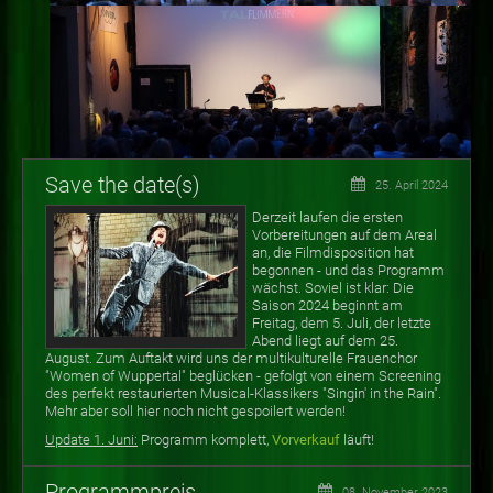
Save the date(s)
25. April 2024
Derzeit laufen die ersten
Vorbereitungen auf dem Areal
an, die Filmdisposition hat
begonnen - und das Programm
wächst. Soviel ist klar: Die
Saison 2024 beginnt am
Freitag, dem 5. Juli, der letzte
Abend liegt auf dem 25.
August. Zum Auftakt wird uns der multikulturelle Frauenchor
"Women of Wuppertal" beglücken - gefolgt von einem Screening
des perfekt restaurierten Musical-Klassikers "Singin' in the Rain".
Mehr aber soll hier noch nicht gespoilert werden!
Update 1. Juni:
Programm komplett,
Vorverkauf
läuft!
Programmpreis
08. November 2023