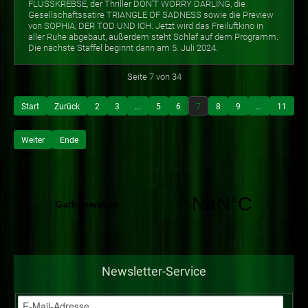
FLUSSKREBSE, der Thriller DON'T WORRY DARLING, die
Gesellschaftssatire TRIANGLE OF SADNESS sowie die Preview
von SOPHIA, DER TOD UND ICH. Jetzt wird das Freiluftkino in
aller Ruhe abgebaut, außerdem steht Schlaf auf dem Programm.
Die nächste Staffel beginnt dann am 5. Juli 2024.
Seite 7 von 34
Start
Zurück
2
3
...
5
6
7
8
9
...
11
Weiter
Ende
Newsletter-Service