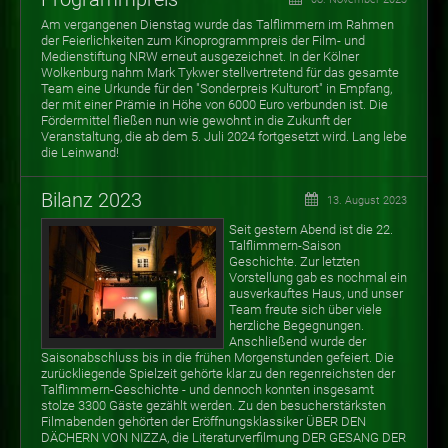
Am vergangenen Dienstag wurde das Talflimmern im Rahmen
der Feierlichkeiten zum Kinoprogrammpreis der Film- und
Medienstiftung NRW erneut ausgezeichnet. In der Kölner
Wolkenburg nahm Mark Tykwer stellvertretend für das gesamte
Team eine Urkunde für den "Sonderpreis Kulturort" in Empfang,
der mit einer Prämie in Höhe von 6000 Euro verbunden ist. Die
Fördermittel fließen nun wie gewohnt in die Zukunft der
Veranstaltung, die ab dem 5. Juli 2024 fortgesetzt wird. Lang lebe
die Leinwand!
Bilanz 2023
13. August 2023
Seit gestern Abend ist die 22.
Talflimmern-Saison
Geschichte. Zur letzten
Vorstellung gab es nochmal ein
ausverkauftes Haus, und unser
Team freute sich über viele
herzliche Begegnungen.
Anschließend wurde der
Saisonabschluss bis in die frühen Morgenstunden gefeiert. Die
zurückliegende Spielzeit gehörte klar zu den regenreichsten der
Talflimmern-Geschichte - und dennoch konnten insgesamt
stolze 3300 Gäste gezählt werden. Zu den besucherstärksten
Filmabenden gehörten der Eröffnungsklassiker ÜBER DEN
DÄCHERN VON NIZZA, die Literaturverfilmung DER GESANG DER