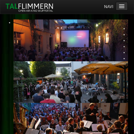
NAVI
Home
Programm
Service
Ticketinfos
Ort
Anreise
Wetter
Kinogutschein
Konzept
Archiv
Kontakt