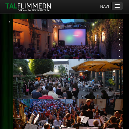
NAVI
Home
Programm
Service
Ticketinfos
Ort
Anreise
Wetter
Kinogutschein
Konzept
Archiv
Kontakt