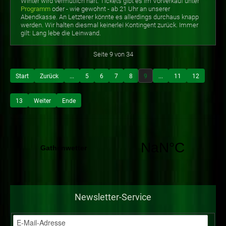
Winter wird vermutlich hart. Tickets gibt es im Vorverkauf unter
Programm
oder - wie gewohnt - ab 21 Uhr an unserer
Abendkasse. An Letzterer könnte es allerdings durchaus knapp
werden. Wir halten diesmal keinerlei Kontingent zurück. Immer
gilt: Lang lebe die Leinwand.
Seite 9 von 34
Start
Zurück
...
5
6
7
8
9
...
11
12
13
Weiter
Ende
Newsletter-Service