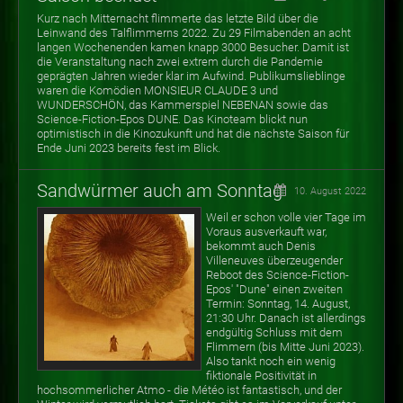
Kurz nach Mitternacht flimmerte das letzte Bild über die
Leinwand des Talflimmerns 2022. Zu 29 Filmabenden an acht
langen Wochenenden kamen knapp 3000 Besucher.
Damit ist
die Veranstaltung nach zwei extrem durch die Pandemie
geprägten Jahren wieder klar im Aufwind. Publikumslieblinge
waren die Komödien MONSIEUR CLAUDE 3 und
WUNDERSCHÖN, das Kammerspiel NEBENAN sowie das
Science-Fiction-Epos DUNE. Das Kinoteam blickt nun
optimistisch in die Kinozukunft und hat die nächste Saison für
Ende Juni 2023 bereits fest im Blick.
Sandwürmer auch am Sonntag
10. August 2022
Weil er schon volle vier Tage im
Voraus ausverkauft war,
bekommt auch Denis
Villeneuves überzeugender
Reboot des Science-Fiction-
Epos' "Dune" einen zweiten
Termin: Sonntag, 14. August,
21:30 Uhr. Danach ist allerdings
endgültig Schluss mit dem
Flimmern (bis Mitte Juni 2023).
Also tankt noch ein wenig
fiktionale Positivität in
hochsommerlicher Atmo - die Météo ist fantastisch, und der