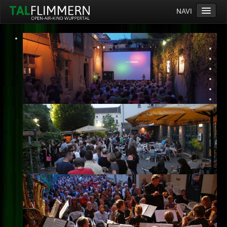
NAVI
Home
Programm
Service
Ticketinfos
Ort
Anreise
Wetter
Kinogutschein
Konzept
Archiv
Kontakt