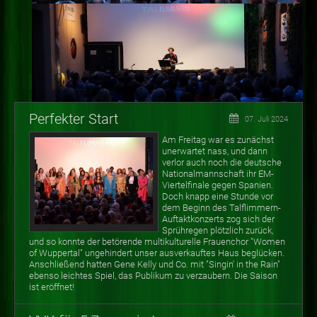
Perfekter Start
07. Juli 2024
Am Freitag war es zunächst
unerwartet nass, und dann
verlor auch noch die deutsche
Nationalmannschaft ihr EM-
Viertelfinale gegen Spanien.
Doch knapp eine Stunde vor
dem Beginn des Talflimmern-
Auftaktkonzerts zog sich der
Sprühregen plötzlich zurück,
und so konnte der betörende multikulturelle Frauenchor "Women
of Wuppertal" ungehindert unser ausverkauftes Haus beglücken.
Anschließend hatten Gene Kelly und Co. mit "Singin' in the Rain"
ebenso leichtes Spiel, das Publikum zu verzaubern. Die Saison
ist eröffnet!