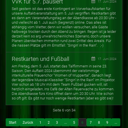
VVK für 5.7. pausiert
17. Juni 2024
Seit gestern ist das erste Kontingent an Vorverkaufskarten für
unsere Auftaktveranstaltung am 5. Juli vergriffen. Restkarten gibt
es dann am Veranstaltungstag an der Abendkasse ab 20:30 Uhr -
und vielleicht ab 1. Juli auch (begrenzt) online. Das alles ist
abhängig vom Wetter, denn wir wollen versuchen, alle Gäste
halbwegs trocken durch den Abend zu bringen. Regen ist ja leider
derzeit kein so arg unwahrscheinliches Szenario, doch unsere
Planen überdachen immerhin rund zwei Drittel des Areals. Für
die nassen Plätze gilt im Ernstfall: "Singin' in the Rain". ;-)
Restkarten und Fußball
17. Juni 2024
Am Freitag, dem 5. Juli, startet das Talflimmern in seine 23.
Saison. Den Auftakt 2024 übernimmt der vielstimmige
interkulturelle Frauenchor "Women of Wuppertal", danach liegt
der legendäre Musical-Klassiker "Singin' in the Rain" im Projektor.
Wer schon ab 18 Uhr mit dem Team Fußball gucken will, ist
herzlich eingeladen, ins Café der Alten Feuerwache zu kommen.
Die Abendkasse fürs Kino öffnet dann um 20:30 Uhr. Wie schon
so oft gilt: Es gibt nur noch wenige Restkarten (aber es gibt sie)!
Seite 6 von 34
Start
Zurück
1
2
3
...
5
6
7
8
9
...