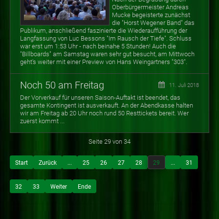
Oberbürgermeister Andreas
Mucke begeisterte zunächst
die "Horst Wegener Band" das
Publikum, anschließend faszinierte die Wiederaufführung der
Langfassung von Luc Bessons "Im Rausch der Tiefe". Schluss
war erst um 1:53 Uhr - nach beinahe 5 Stunden! Auch die
"Billboards" am Samstag waren sehr gut besucht, am Mittwoch
geht's weiter mit einer Preview von Hans Weingartners "303".
Noch 50 am Freitag
11. Juli 2018
Der Vorverkauf für unseren Saison-Auftakt ist beendet, das
gesamte Kontingent ist ausverkauft. An der Abendkasse halten
wir am Freitag ab 20 Uhr noch rund 50 Resttickets bereit. Wer
zuerst kommt ...
Seite 29 von 34
Start
Zurück
...
25
26
27
28
29
...
31
32
33
Weiter
Ende