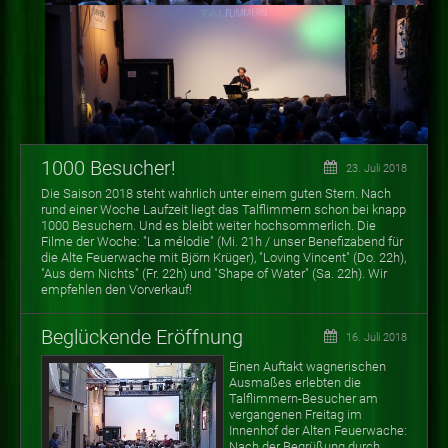
1000 Besucher!
23. Juli 2018
Die Saison 2018 steht wahrlich unter einem guten Stern. Nach
rund einer Woche Laufzeit liegt das Talflimmern schon bei knapp
1000 Besuchern. Und es bleibt weiter hochsommerlich. Die
Filme der Woche: "La mélodie" (Mi. 21h / unser Benefizabend für
die Alte Feuerwache mit Björn Krüger), "Loving Vincent" (Do. 22h),
"Aus dem Nichts" (Fr. 22h) und "Shape of Water" (Sa. 22h). Wir
empfehlen den Vorverkauf!
Beglückende Eröffnung
16. Juli 2018
Einen Auftakt wagnerischen
Ausmaßes erlebten die
Talflimmern-Besucher am
vergangenen Freitag im
Innenhof der Alten Feuerwache:
Nach der Begrüßung durch