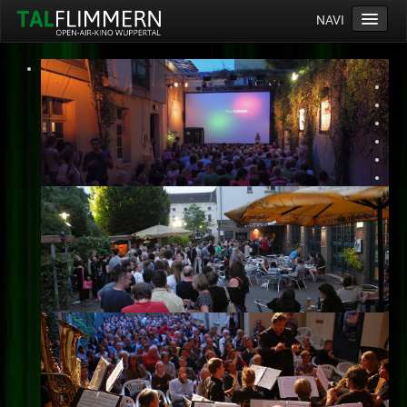
NAVI
Home
Programm
Service
Ticketinfos
Ort
Anreise
Wetter
Kinogutschein
Konzept
Archiv
Kontakt