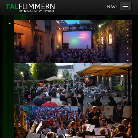
NAVI
Home
Programm
Service
Ticketinfos
Ort
Anreise
Wetter
Kinogutschein
Konzept
Archiv
Kontakt