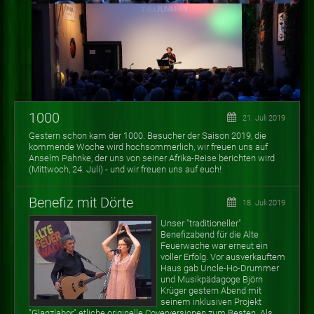
1000
21. Juli 2019
Gestern schon kam der 1000. Besucher der Saison 2019, die
kommende Woche wird hochsommerlich, wir freuen uns auf
Anselm Pahnke, der uns von seiner Afrika-Reise berichten wird
(Mittwoch, 24. Juli) - und wir freuen uns auf euch!
Benefiz mit Dörte
18. Juli 2019
Unser "traditioneller"
Benefizabend für die Alte
Feuerwache war erneut ein
voller Erfolg. Vor ausverkauftem
Haus gab Uncle-Ho-Drummer
und Musikpädagoge Björn
Krüger gestern Abend mit
seinem inklusiven Projekt
"Glanzlabor" etliche originelle Coverversionen zum Besten. Als