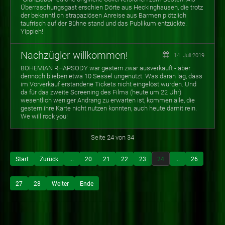
Überraschungsgast erschien Dörte aus Heckinghausen, die trotz
der bekanntlich strapaziösen Anreise aus Barmen plötzlich
taufrisch auf der Bühne stand und das Publikum entzückte.
Yippieh!
Nachzügler willkommen!
14. Juli 2019
BOHEMIAN RHAPSODY war gestern zwar ausverkauft - aber
dennoch blieben etwa 10 Sessel ungenutzt. Was daran lag, dass
im Vorverkauf erstandene Tickets nicht eingelöst wurden. Und
da für das zweite Screening des Films (heute um 22 Uhr)
wesentlich weniger Andrang zu erwarten ist, kommen alle, die
gestern ihre Karte nicht nutzen konnten, auch heute damit rein.
We will rock you!
Seite 24 von 34
Start
Zurück
...
20
21
22
23
24
...
26
27
28
Weiter
Ende