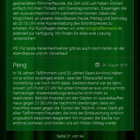
gestrandeten Flimmerfreunde, die Zeit und Lust haben, können
einfach mit ihren Tickets vom Dienstag kommen. Diejenigen, die
den Ausweichtermin nicht wahrnehmen können, haben die
Möglichkeit, an unserer Abendkasse (heute, Freitag und Samstag
ab 20:15 Uhr) eine Rückerstattung des Eintrittspreises zu
erhalten. Für Rückfragen stehen wir unter
info@talflimmern.de
jederzeit zur Verfügung. Wir finden für alles eine Lösung -
versprochen!
PS: Für späte Ferienheimkehrer gibt es auch noch Karten an der
Abendkasse und im Vorverkauf.
Peng
28. August 2019
In 18 Jahren Talflimmern (und 22 Jahren Open-Air-Kino) haben
wir ja schon so einiges erlebt - aber der Totalausfall einer
Vorstellung war noch nicht dabei. Gestern Abend war es dann
soweit: Um Punkt 21 Uhr fiel unser Kinoserver aus und war trotz
hartnäckiger Wiederbelebungsversuche nicht mehr zu
reaktivieren. Betrübt mussten wir den Gästen im ausverkauften
Haus gegen 21:30 Uhr die Nachricht überbringen, dass wir
machtlos waren gegen die Tücken der Technik. Unser Dank gilt
allen Talflimmern-Freunden, die trotz der Enttäuschung wirklich
unglaublich besonnen reagierten! Wir müssen die Sache nun
erstmal sortieren und melden uns am frühen Mittag wieder.
Seite 21 von 34