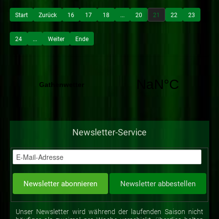
Start
Zurück
16
17
18
...
20
21
22
23
24
...
Weiter
Ende
Newsletter-Service
Unser Newsletter wird während der laufenden Saison nicht