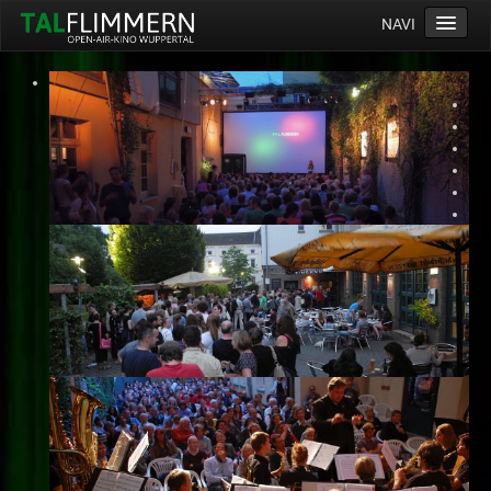
NAVI
Home
Programm
Service
Ticketinfos
Ort
Anreise
Wetter
Kinogutschein
Konzept
Archiv
Kontakt