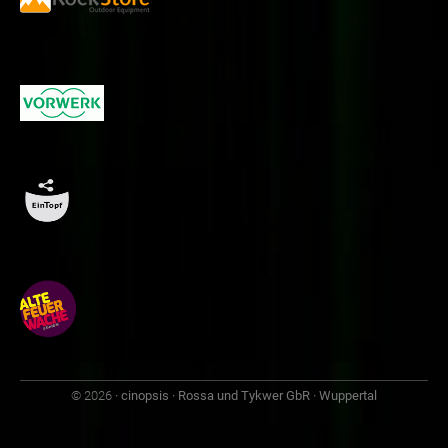
© 2026
· cinopsis · Rossa und Tykwer GbR · Wuppertal