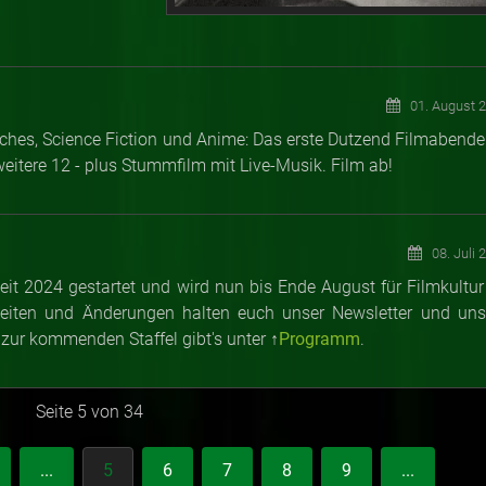
01. August 
risches, Science Fiction und Anime: Das erste Dutzend Filmabende
weitere 12 - plus Stummfilm mit Live-Musik. Film ab!
08. Juli 
zeit 2024 gestartet und wird nun bis Ende August für Filmkultur
lheiten und Änderungen halten euch unser Newsletter und uns
 zur
kommenden Staffel gibt's unter ↑
Programm
.
Seite 5 von 34
...
5
6
7
8
9
...