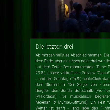
Die letzten drei
Ab morgen heißt es Abschied nehmen. Die 
dem Ende, aber es stehen noch drei wund
auf dem Zettel: Der monumentale "Dune: Pa
23.8.), unsere vortreffliche Preview "Gloria
- und am Sonntag (25.8.) schließlich das
dem Stummfilm "Der Geiger von Floren
Bergner, den Gunda Gottschalk (Violine
(Akkordeon) live musikalisch begleit
nebenan
©
Murnau-Stiftung). Ein Fest f
Wetter ist sanft - lang lebe das Flimm