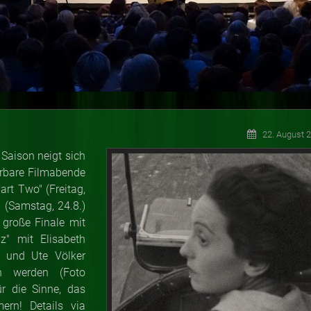
22. August 
Saison neigt sich
erbare Filmabende
rt Two" (Freitag,
!" (Samstag, 24.8.)
 große Finale mit
z" mit Elisabeth
) und Ute Völker
en werden (Foto
ür die Sinne, das
ern! Details via