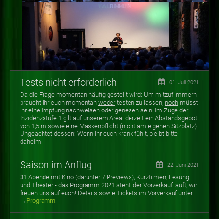
Tests nicht erforderlich
01. Juli 2021
Da die Frage momentan häufig gestellt wird: Um mitzuflimmern,
braucht ihr euch momentan
weder
testen zu lassen,
noch
müsst
ihr eine Impfung nachweisen
oder
genesen sein. Im Zuge der
Inzidenzstufe 1 gilt auf unserem Areal derzeit ein Abstandsgebot
von 1,5 m sowie eine Maskenpflicht (
nicht
am eigenen Sitzplatz).
Ungeachtet dessen: Wenn ihr euch krank fühlt, bleibt bitte
daheim!
Saison im Anflug
22. Juni 2021
31 Abende mit Kino (darunter 7 Previews), Kurzfilmen, Lesung
und Theater - das Programm 2021 steht, der Vorverkauf läuft, wir
freuen uns auf euch! Details sowie Tickets im Vorverkauf unter
→
Programm
.