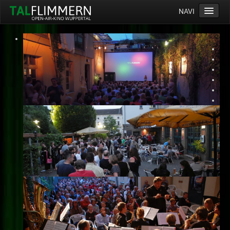
NAVI
Home
Programm
Service
Ticketinfos
Ort
Anreise
Wetter
Kinogutschein
Konzept
Archiv
Kontakt