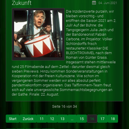
Zukunft
04. Juni 2021
Die Inzidenzwerte purzeln, wir
bleiben vorsichtig - und
eröffnen die Saison 2021 am 2.
Juli! Auf der Bühne: die
Tangogeigerin Julia Jech und
der Bandoneonist Fabián
Carbone, im Projektor: Volker
Schlöndorffs frisch
restaurierter Klassiker DIE
BLECHTROMMEL nach dem
Roman von Günter Grass.
Insgesamt stehen mittlerweile
rund 25 Filmabende auf dem Zettel - darunter diesmal gleich
sieben Previews. Hinzu kommen Sonderveranstaltungen in
Kooperation mit der Freien Kulturszene. Wie schon im
vergangenen Sommer werden wir alles absolut perfekt
pandemiekonform organisieren. Das Talflimmern-Team freut
sich auf viele unvergessliche Sommernachtsbegegnungen an
der Gathe. Finale: 22. August.
Seite 16 von 34
Start
Zurück
11
12
13
...
15
16
17
18