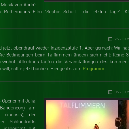
ve-Musik von André
c Rothemunds Film "Sophie Scholl - die letzten Tage". Kl
26. Juli 
d jetzt obendrauf wieder Inzidenzstufe 1. Aber gemach: Wir ha
Die Bedingungen beim Talflimmern ändern sich nicht: Keine 3
gewohnt. Allerdings laufen die Veranstaltungen des kommen
ill, sollte jetzt buchen. Hier geht's zum
Programm ...
06. Juli 
Opener mit Julia
(Bandoneon) am
 cinopsis), der
er Schlöndorffs
em insgesamt gut