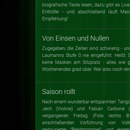
biografische Texte lesen, dazu gibt es Li
Enthöfer - und abschließend läuft Mar
Empfehlung!
Von Einsen und Nullen
Zugegeben, die Zeiten sind schwierig - un
Laumanns Stufe 0 nie eingeführt. Heißt: 
keine Masken am Sitzplatz - alles wie 
Wochenendes grad über. Wer also noch rein w
Saison rollt
Nach einem wunderbar entspannten Tango-
Jech (Violine) und Fabián Carbone 
vergangenen Freitag (Foto rechts ©
anschließenden Vorführung von Volk
restaurierter "Blechtrommel" und ein