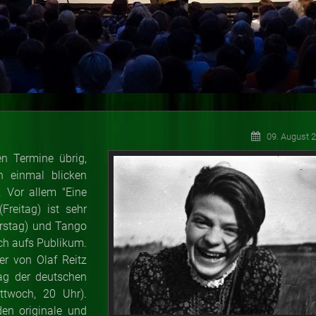
09. August 
n Termine übrig,
 einmal blicken
 Vor allem "Eine
Freitag) ist sehr
rstag) und Tango
ch aufs Publikum.
er von Olaf Reitz
ag der deutschen
ttwoch, 20 Uhr).
en originale und