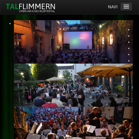
NAVI
Home
Programm
Service
Ticketinfos
Ort
Anreise
Wetter
Kinogutschein
Konzept
Archiv
Kontakt