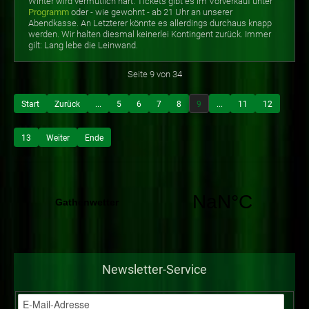
Winter wird vermutlich hart. Tickets gibt es im Vorverkauf unter
Programm
oder - wie gewohnt - ab 21 Uhr an unserer
Abendkasse. An Letzterer könnte es allerdings durchaus knapp
werden. Wir halten diesmal keinerlei Kontingent zurück. Immer
gilt: Lang lebe die Leinwand.
Seite 9 von 34
Start
Zurück
...
5
6
7
8
9
...
11
12
13
Weiter
Ende
Newsletter-Service