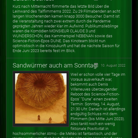
Kurz nach Mitternacht flimmerte das letzte Bild über die
Leinwand des Talflimmerns 2022. Zu 29 Filmabenden an acht
langen Wochenenden kamen knapp 3000 Besucher.
Damit ist
die Veranstaltung nach zwei extrem durch die Pandemie
geprägten Jahren wieder klar im Aufwind. Publikumslieblinge
waren die Komödien MONSIEUR CLAUDE 3 und
WUNDERSCHÖN, das Kammerspiel NEBENAN sowie das
Science-Fiction-Epos DUNE. Das Kinoteam blickt nun
optimistisch in die Kinozukunft und hat die nächste Saison für
Ende Juni 2023 bereits fest im Blick.
Sandwürmer auch am Sonntag
10. August 2022
Weil er schon volle vier Tage im
Voraus ausverkauft war,
bekommt auch Denis
Villeneuves überzeugender
Reboot des Science-Fiction-
Epos' "Dune" einen zweiten
Termin: Sonntag, 14. August,
21:30 Uhr. Danach ist allerdings
endgültig Schluss mit dem
Flimmern (bis Mitte Juni 2023).
Also tankt noch ein wenig
fiktionale Positivität in
hochsommerlicher Atmo - die Météo ist fantastisch, und der