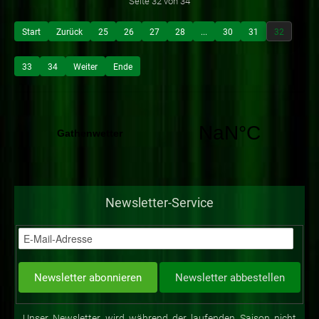
Seite 32 von 34
Start
Zurück
25
26
27
28
...
30
31
32
33
34
Weiter
Ende
Newsletter-Service
Unser Newsletter wird während der laufenden Saison nicht