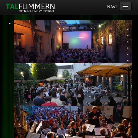
NAVI
Home
Programm
Service
Ticketinfos
Ort
Anreise
Wetter
Kinogutschein
Konzept
Archiv
Kontakt