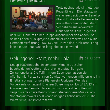
Benefiz geglückt
27. Juli 2017
Trotz nachgerade sintflutartiger
Regenfälle am Dienstag zuvor
war unser traditioneller Benefiz-
Abend für die Alte Feuerwache
am Mittwoch ein voller Erfolg.
Vor nahezu ausverkauftem
Haus feierte Björn Krüger auf
der Live-Bühne mit einer Gruppe Jugendlicher den Abschluss
seines Ferien-Musikprojekts, anschließend eroberte Fatih Akins
Herrndorf-Verfilmung TSCHICK die Herzen des Publikums. Lang
lebe die Alte Feuerwache, lang lebe die Leinwand!
Gelungener Start, mehr Lala
24. Juli 2017
Knapp 1000 Besucher in der ersten Woche trotz eher
bescheidenen Wetters - das ist eine erstaunlich gute
Zwischenbilanz. Die Talflimmern-Zuschauer lassen sich
offenbar nicht allzu sehr von Gewitterwarnungen irritieren, und im
Ernstfall springen unsere Planen ein. Übrigens: Weil das
Vorverkaufskontingent für unser Screening von LA LA LAND am
kommenden Samstag tatsächlich schon fast vergriffen ist,
zeigen wir das hinreißend choreografiebesoffene Musical am
Sonntag ein zweites Mal - dann übrigens schon um 21:30 Uhr!
Wetter wird, Talflimmern tanzt.