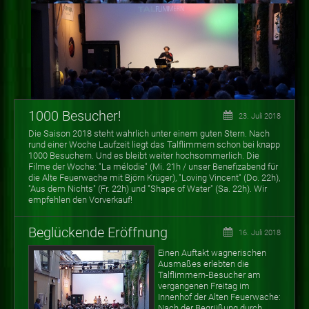
1000 Besucher!
23. Juli 2018
Die Saison 2018 steht wahrlich unter einem guten Stern. Nach
rund einer Woche Laufzeit liegt das Talflimmern schon bei knapp
1000 Besuchern. Und es bleibt weiter hochsommerlich. Die
Filme der Woche: "La mélodie" (Mi. 21h / unser Benefizabend für
die Alte Feuerwache mit Björn Krüger), "Loving Vincent" (Do. 22h),
"Aus dem Nichts" (Fr. 22h) und "Shape of Water" (Sa. 22h). Wir
empfehlen den Vorverkauf!
Beglückende Eröffnung
16. Juli 2018
Einen Auftakt wagnerischen
Ausmaßes erlebten die
Talflimmern-Besucher am
vergangenen Freitag im
Innenhof der Alten Feuerwache:
Nach der Begrüßung durch