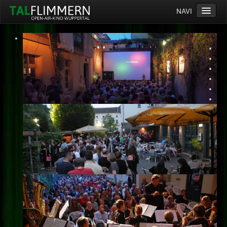
NAVI
Home
Programm
Service
Ticketinfos
Ort
Anreise
Wetter
Kinogutschein
Konzept
Archiv
Kontakt