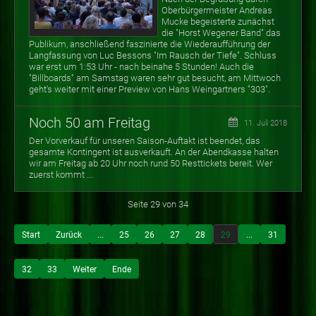
Oberbürgermeister Andreas
Mucke begeisterte zunächst
die "Horst Wegener Band" das
Publikum, anschließend faszinierte die Wiederaufführung der
Langfassung von Luc Bessons "Im Rausch der Tiefe". Schluss
war erst um 1:53 Uhr - nach beinahe 5 Stunden! Auch die
"Billboards" am Samstag waren sehr gut besucht, am Mittwoch
geht's weiter mit einer Preview von Hans Weingartners "303".
Noch 50 am Freitag
11. Juli 2018
Der Vorverkauf für unseren Saison-Auftakt ist beendet, das
gesamte Kontingent ist ausverkauft. An der Abendkasse halten
wir am Freitag ab 20 Uhr noch rund 50 Resttickets bereit. Wer
zuerst kommt ...
Seite 29 von 34
Start
Zurück
...
25
26
27
28
29
...
31
32
33
Weiter
Ende