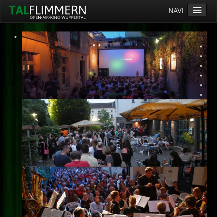
NAVI
Home
Programm
Service
Ticketinfos
Ort
Anreise
Wetter
Kinogutschein
Konzept
Archiv
Kontakt