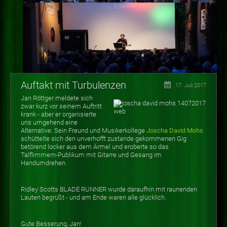
Auftakt mit Turbulenzen
17. Juli 2017
Jan Röttger meldete sich
zwar kurz vor seinem Auftritt
krank - aber er organisierte
uns umgehend eine
Alternative: Sein Freund und Musikerkollege
Joscha David Mohs
schüttelte sich den unverhofft zustande gekommenen Gig
betörend locker aus dem Ärmel und eroberte so das
Talflimmern-Publikum mit Gitarre und Gesang im
Handumdrehen.
Ridley Scotts BLADE RUNNER wurde daraufhin mit raunenden
Lauten begrüßt - und am Ende waren alle glücklich.
Gute Besserung, Jan!