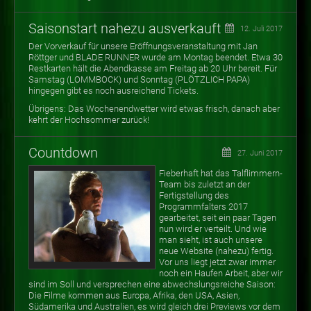
Saisonstart nahezu ausverkauft
12. Juli 2017
Der Vorverkauf für unsere Eröffnungsveranstaltung mit Jan
Röttger und BLADE RUNNER wurde am Montag beendet. Etwa 30
Restkarten hält die Abendkasse am Freitag ab 20 Uhr bereit. Für
Samstag (LOMMBOCK) und Sonntag (PLÖTZLICH PAPA)
hingegen gibt es noch ausreichend Tickets.
Übrigens: Das Wochenendwetter wird etwas frisch, danach aber
kehrt der Hochsommer zurück!
Countdown
27. Juni 2017
Fieberhaft hat das Talflimmern-
Team bis zuletzt an der
Fertigstellung des
Programmfalters 2017
gearbeitet, seit ein paar Tagen
nun wird er verteilt. Und wie
man sieht, ist auch unsere
neue Website (nahezu) fertig.
Vor uns liegt jetzt zwar immer
noch ein Haufen Arbeit, aber wir
sind im Soll und versprechen eine abwechslungsreiche Saison:
Die Filme kommen aus Europa, Afrika, den USA, Asien,
Südamerika und Australien, es wird gleich drei Previews vor dem