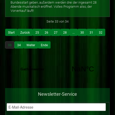
Bundesstart geben, außerdem werden drei der ingesamt 28
Abende musikalisch eröffnet. Volles Programm also, der
Vorverkauf läuft!
Seite 33 von 34
Start
Zurück
25
26
27
28
...
30
31
32
33
34
Weiter
Ende
Newsletter-Service