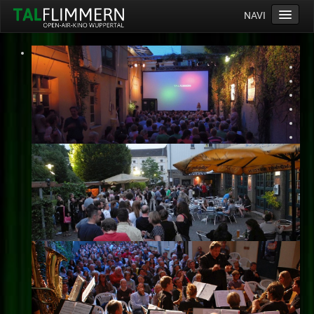
NAVI
Home
Programm
Service
Ticketinfos
Ort
Anreise
Wetter
Kinogutschein
Konzept
Archiv
Kontakt