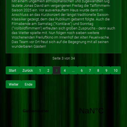
Mit einem ungemein atmosphärischen und zugewandten Gig
läutete Jonas David am vergangenen Freitag die Talflimmern-
Saison 2025 ein. Vor ausverkauftem Haus wurde dann im
Anschluss an das Kurzkonzert der längst traditionelle Saison-
Klassiker gezeigt, dem das Publikum gebannt folgte. Auch die
Filmabende am Samstag ("Konklave") und Sonntag
("Vollbildflimmern") erfreuten sich großen Zuspruchs - denn auch
das Wetter spielte mit. Nun folgen noch sieben weitere
Wochenenden Freiluftkino im Innenhof der Alten Feuerwache.
Das Team vor Ort freut sich auf die Begegnung mit all seinen
wunderbaren Gästen!
Seite 3 von 34
Start
Zurück
1
2
3
4
...
6
7
8
9
10
Weiter
Ende