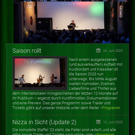
Saison rollt
24. Juni 2023
Nach einem ausgelassenen
(und ausverkauften) Auftakt mit
Kurzkonzert und Klassiker ist
die Saison 2023 nun
unterwegs. Bis Mitte August
warten
Komödien, Dramen,
Liebesfilme und Thriller aus
dem internationalen Kinogeschehen der letzten 12 Monate auf
ihr Publikum
–
ergänzt durch Kurzfilmrollen, Dokumentationen
und eine Preview. Das ganze Programm sowie Trailer und
Tickets gibt's auf unserer Website unter dem Reiter ↑
Programm
.
Nizza in Sicht (Update 2)
12. Juni 2023
Die komplette Staffel '23 steht, die Falter sind verteilt, und alle
Infos sowie Trailer und Tickets sind online unter ↑
Programm
.