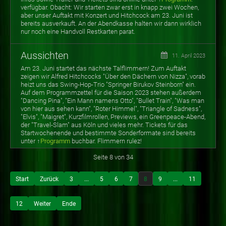
verfügbar. Obacht: Wir starten zwar erst in knapp zwei Wochen,
aber unser Auftakt mit Konzert und Hitchcock am 23. Juni ist
bereits ausverkauft. An der Abendkasse halten wir dann wirklich
nur noch eine Handvoll Restkarten parat.
Aussichten
11. April 2023
Am 23. Juni startet das nächste Talflimmern! Zum Auftakt
zeigen wir Alfred Hitchcocks "Über den Dächern von Nizza", vorab
heizt uns das Swing-Hop-Trio "Springer Birukov Steinborn" ein.
Auf dem Programmzettel für die Saison 2023 stehen außerdem
"Dancing Pina", "Ein Mann namens Otto", "Bullet Train", "Was man
von hier aus sehen kann", "Roter Himmel", "Triangle of Sadness",
"Elvis", "Maigret", Kurzfilmrollen, Previews, ein Greenpeace-Abend,
der "Travel-Slam" aus Köln und vieles mehr. Tickets für das
Startwochenende und bestimmte Sonderformate sind bereits
unter ↑
Programm
buchbar. Flimmern rulez!
Seite 8 von 34
Start
Zurück
3
...
5
6
7
8
9
...
11
12
Weiter
Ende