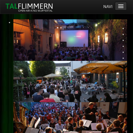
NAVI
Home
Programm
Service
Ticketinfos
Ort
Anreise
Wetter
Kinogutschein
Konzept
Archiv
Kontakt