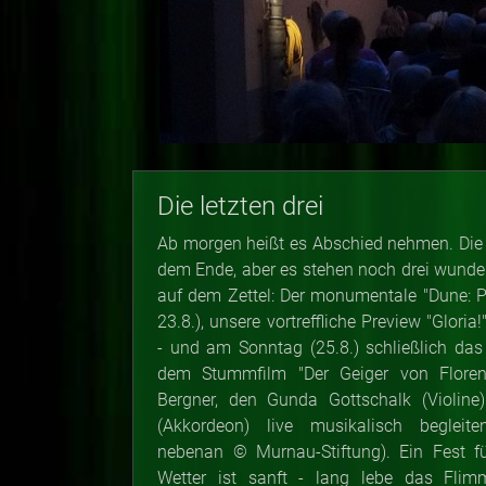
Die letzten drei
Ab morgen heißt es Abschied nehmen. Die 
dem Ende, aber es stehen noch drei wund
auf dem Zettel: Der monumentale "Dune: Pa
23.8.), unsere vortreffliche Preview "Gloria
- und am Sonntag (25.8.) schließlich das
dem Stummfilm "Der Geiger von Floren
Bergner, den Gunda Gottschalk (Violine
(Akkordeon) live musikalisch begleit
nebenan
©
Murnau-Stiftung). Ein Fest f
Wetter ist sanft - lang lebe das Flimm