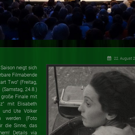
22. August 
Saison neigt sich
erbare Filmabende
rt Two" (Freitag,
!" (Samstag, 24.8.)
 große Finale mit
z" mit Elisabeth
) und Ute Völker
en werden (Foto
ür die Sinne, das
ern! Details via