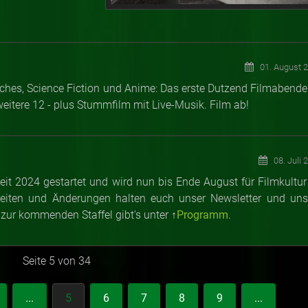
01. August 
risches, Science Fiction und Anime: Das erste Dutzend Filmabende
weitere 12 - plus Stummfilm mit Live-Musik. Film ab!
08. Juli 
zeit 2024 gestartet und wird nun bis Ende August für Filmkultur
lheiten und Änderungen halten euch unser Newsletter und uns
 zur
kommenden Staffel gibt's unter ↑
Programm
.
Seite 5 von 34
...
5
6
7
8
9
...