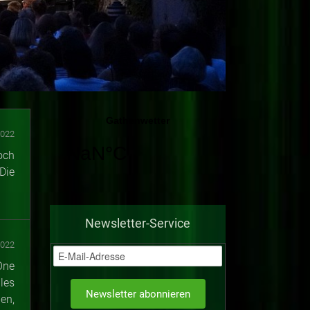
2022
och
Die
Newsletter-Service
2022
One
les
en,