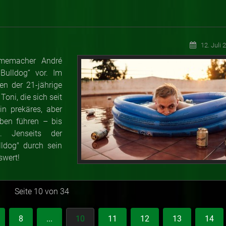
12. Juli 
lmemacher André
Bulldog“ vor. Im
en der 21-jährige
oni, die sich seit
in prekäres, aber
ben führen – bis
. Jenseits der
lldog" durch sein
swert!
Seite 10 von 34
8
...
10
11
12
13
14