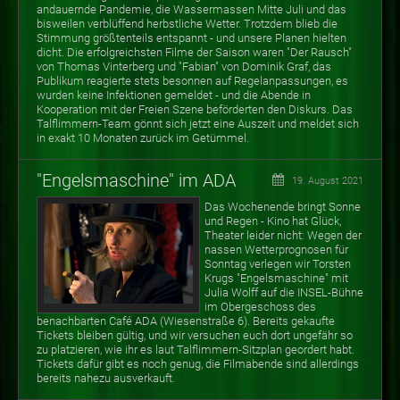
andauernde Pandemie, die Wassermassen Mitte Juli und das
bisweilen verblüffend herbstliche Wetter. Trotzdem blieb die
Stimmung größtenteils entspannt - und unsere Planen hielten
dicht. Die erfolgreichsten Filme der Saison waren "Der Rausch"
von Thomas Vinterberg und "Fabian" von Dominik Graf, das
Publikum reagierte stets besonnen auf Regelanpassungen, es
wurden keine Infektionen gemeldet - und die Abende in
Kooperation mit der Freien Szene beförderten den Diskurs. Das
Talflimmern-Team gönnt sich jetzt eine Auszeit und meldet sich
in exakt 10 Monaten zurück im Getümmel.
"Engelsmaschine" im ADA
19. August 2021
Das Wochenende bringt Sonne
und Regen - Kino hat Glück,
Theater leider nicht: Wegen der
nassen Wetterprognosen für
Sonntag verlegen wir Torsten
Krugs "Engelsmaschine" mit
Julia Wolff auf die INSEL-Bühne
im Obergeschoss des
benachbarten Café ADA (Wiesenstraße 6). Bereits gekaufte
Tickets bleiben gültig, und wir versuchen euch dort ungefähr so
zu platzieren, wie ihr es laut Talflimmern-Sitzplan geordert habt.
Tickets dafür gibt es noch genug, die Filmabende sind allerdings
bereits nahezu ausverkauft.