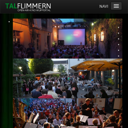
NAVI
Home
Programm
Service
Ticketinfos
Ort
Anreise
Wetter
Kinogutschein
Konzept
Archiv
Kontakt