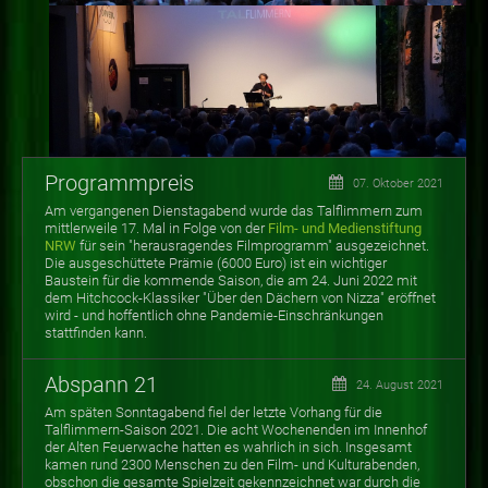
Programmpreis
07. Oktober 2021
Am vergangenen Dienstagabend wurde das Talflimmern zum
mittlerweile 17. Mal in Folge von der
Film- und Medienstiftung
NRW
für sein "herausragendes Filmprogramm" ausgezeichnet.
Die ausgeschüttete Prämie (6000 Euro) ist ein wichtiger
Baustein für die kommende Saison, die am 24. Juni 2022 mit
dem Hitchcock-Klassiker "Über den Dächern von Nizza" eröffnet
wird - und hoffentlich ohne Pandemie-Einschränkungen
stattfinden kann.
Abspann 21
24. August 2021
Am späten Sonntagabend fiel der letzte Vorhang für die
Talflimmern-Saison 2021. Die acht Wochenenden im Innenhof
der Alten Feuerwache hatten es wahrlich in sich. Insgesamt
kamen rund 2300 Menschen zu den Film- und Kulturabenden,
obschon die gesamte Spielzeit gekennzeichnet war durch die