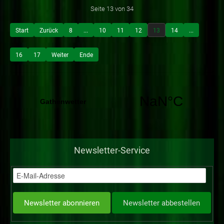
Seite 13 von 34
Start
Zurück
8
...
10
11
12
13
14
...
16
17
Weiter
Ende
Newsletter-Service