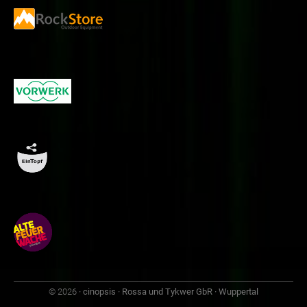
© 2026
· cinopsis · Rossa und Tykwer GbR · Wuppertal