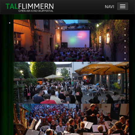
NAVI
Home
Programm
Service
Ticketinfos
Ort
Anreise
Wetter
Kinogutschein
Konzept
Archiv
Kontakt