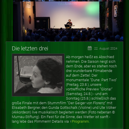
Die letzten drei
22. August 2024
Ab morgen heißt es Abschied
nehmen. Die Saison neigt sich
dem Ende, aber es stehen noch
drei wunderbare Filmabende
auf dem Zettel: Der
monumentale "Dune: Part Two"
(Freitag, 23.8.), unsere
vortreffliche Preview "Gloria!"
(Samstag, 24.8.) - und am
Sonntag (25.8.) schließlich das
große Finale mit dem Stummfilm "Der Geiger von Florenz" mit
Elisabeth Bergner, den Gunda Gottschalk (Violine) und Ute Völker
(Akkordeon) live musikalisch begleiten werden (Foto nebenan
©
Murnau-Stiftung). Ein Fest für die Sinne, das Wetter ist sanft -
lang lebe das Flimmern! Details via ↑
Programm
.