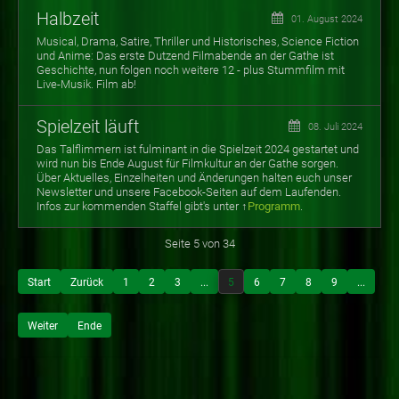
Halbzeit
01. August 2024
Musical, Drama, Satire, Thriller und Historisches, Science Fiction
und Anime: Das erste Dutzend Filmabende an der Gathe ist
Geschichte, nun folgen noch weitere 12 - plus Stummfilm mit
Live-Musik. Film ab!
Spielzeit läuft
08. Juli 2024
Das Talflimmern ist fulminant in die Spielzeit 2024 gestartet und
wird nun bis Ende August für Filmkultur an der Gathe sorgen.
Über Aktuelles, Einzelheiten und Änderungen halten euch unser
Newsletter und unsere Facebook-Seiten auf dem Laufenden.
Infos zur
kommenden Staffel gibt's unter ↑
Programm
.
Seite 5 von 34
Start
Zurück
1
2
3
...
5
6
7
8
9
...
Weiter
Ende