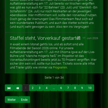
Auftaktveranstaltung am 17. Juli bereits vor Wochen vergriffen
war, gibt es nun auch für "22 Bahnen" (23. Juli) und "Glennkill - Ein
Schafskrimi" (24. Juli) nur noch Restkarten an der jeweiligen
Abendkasse. Wer mitflimmern will, sollte den Vorverkauf nutzen.
Doch genug der Warnungen! Das Flimmerteam freut sich auf
sein wunderbares Publikum, und auch das Wetter scheint uns
(und euch) sehr gewogen zu sein. Also rein ins Vergnügen!
Staffel steht, Vorverkauf gestartet
17. Juni 2026
In exakt einem Monat geht's los, und ab sofort sind alle
Filmabende der Saison 2026 online. Für unsere
Auftaktveranstaltung am 17. Juli mit Chioma Igwe auf der Live-
Bühne und "Manche mögen's heiß" im Projektor ist das
Vorverkaufskontingent bereits jetzt zu 70 Prozent vergriffen. Wer
sicher drin sein will, sollte nun buchen. Tickets sowie alle Infos
und Trailer gibt's wie immer via
Programm
.
Seite 1 von 34
1
2
3
4
...
6
7
8
9
10
Weiter
Ende