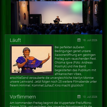
Läuft
18. Juli 2026
Bei perfekten äußeren
Bedingungen geriet unsere
Saisoneröffnung am gestrigen
Freitag zum rauschenden Fest.
Chioma Igwe (Foto: Andreas
Posmyk) und ihre Band
begeisterten das Publikum mit
afrikanischen Vibes,
anschließend verzauberte die unvergleichliche Marilyn Monroe
unsere Leinwand. Jetzt folgen noch 25 weitere Filmabende unter
freiem Himmel. Kommet zuhauf, Kino macht glücklich!
Vorflimmern
13. Juli 2026
Am kommenden Freitag beginnt die Wuppertaler Freiluftkino-
Saison 2026, und nachdem das Vorverkaufskontingent für die