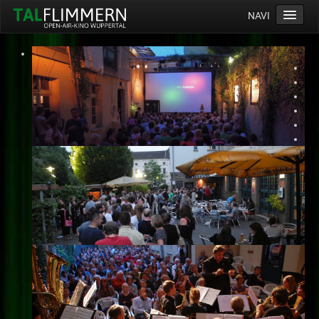
NAVI
Home
Programm
Service
Ticketinfos
Ort
Anreise
Wetter
Kinogutschein
Konzept
Archiv
Kontakt