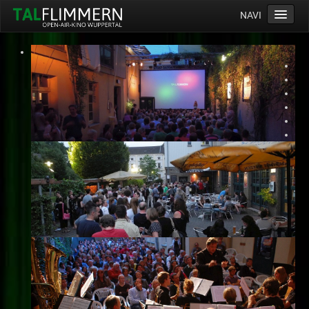
NAVI
Home
Programm
Service
Ticketinfos
Ort
Anreise
Wetter
Kinogutschein
Konzept
Archiv
Kontakt