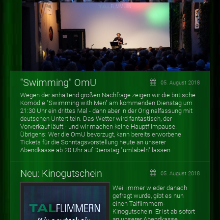
"Swimming" OmU
05. August 2018
Wegen der anhaltend großen Nachfrage zeigen wir die britische
Komödie "Swimming with Men" am kommenden Dienstag um
21:30 Uhr ein drittes Mal - dann aber in der Originalfassung mit
deutschen Untertiteln. Das Wetter wird fantastisch, der
Vorverkauf läuft - und wir machen keine Hauptfilmpause.
Übrigens: Wer die OmU bevorzugt, kann bereits erworbene
Tickets für die Sonntagsvorstellung heute an unserer
Abendkasse ab 20 Uhr auf Dienstag "umlabeln" lassen.
Neu: Kinogutschein
05. August 2018
Weil immer wieder danach
gefragt wurde, gibt es nun
einen Talflimmern-
Kinogutschein. Er ist ab sofort
an unserer Abendkasse