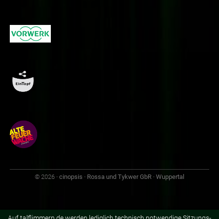
© 2026
· cinopsis · Rossa und Tykwer GbR · Wuppertal
Auf talflimmern.de werden lediglich technisch notwendige Sitzungs-