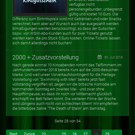
verfügbar, nicht
personengebunden, unbegrenzt
gültig und kostet 10 Euro. Die
Differenz zum Eintrittspreis wird mit Getränken und/oder Snacks
verrechnet, kann aber auf Wunsch auch bar ausgezahlt werden.
Ermäßigungen werden berücksichtigt, so dass der Gutschein
bspw. von WSW-Abo-Kunden auch für zwei Tickets genutzt
werden kann, die pro Stück 5 Euro kosten. Online-Tickets lassen
sich damit allerdings nicht buchen!
2000 + Zusatzvorstellung
30. Juli 2018
Nach gerade einmal 10 Kinoabenden nimmt das Talflimmern im
Jahrhundertsommer 2018 bereits Kurs auf die 2000-Besucher-
Marke. Und weil unser Vorverkaufskontingent für die Freitags-
Vorstellung von "Swimming with Men" bereits jetzt fast
vollständig vergriffen ist, zeigen wir die britische Komödie am
kommenden Sonntag ein zweites Mal - und zwar ohne
Hauptfilmpause, so dass ihr noch vor Mitternacht glücklich
erschöpft ins Bett fallen könnt. Die weiteren Filme der Woche
sind übrigens auch nicht von schlechten Eltern! Wir empfehlen
die bitterböse Satire "The Death of Stalin" am Samstag.
Seite 28 von 34
Start
Zurück
23
...
25
26
27
28
29
...