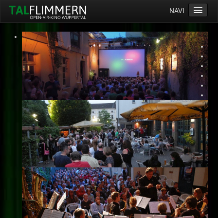
NAVI
Home
Programm
Service
Ticketinfos
Ort
Anreise
Wetter
Kinogutschein
Konzept
Archiv
Kontakt