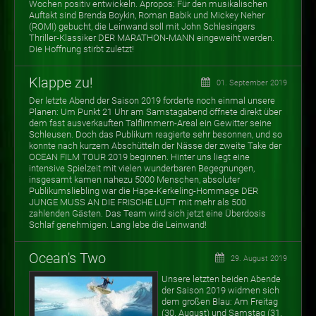
Wochen positiv entwickeln. Apropos: Für den musikalischen
Auftakt sind Brenda Boykin, Roman Babik und Mickey Neher
(ROMI) gebucht, die Leinwand soll mit John Schlesingers
Thriller-Klassiker DER MARATHON-MANN eingeweiht werden.
Die Hoffnung stirbt zuletzt!
Klappe zu!
01. September 2019
Der letzte Abend der Saison 2019 forderte noch einmal unsere
Planen: Um Punkt 21 Uhr am Samstagabend öffnete direkt über
dem fast ausverkauften Talflimmern-Areal ein Gewitter seine
Schleusen. Doch das Publikum reagierte sehr besonnen, und so
konnte nach kurzem Abschütteln der Nässe der zweite Take der
OCEAN FILM TOUR 2019 beginnen. Hinter uns liegt eine
intensive Spielzeit mit vielen wunderbaren Begegnungen,
insgesamt kamen nahezu 5000 Menschen, absoluter
Publikumsliebling war die Hape-Kerkeling-Hommage DER
JUNGE MUSS AN DIE FRISCHE LUFT mit mehr als 500
zahlenden Gästen. Das Team wird sich jetzt eine Überdosis
Schlaf genehmigen. Lang lebe die Leinwand!
Ocean's Two
29. August 2019
Unsere letzten beiden Abende
der Saison 2019 widmen sich
dem großen Blau: Am Freitag
(30. August) und Samstag (31.