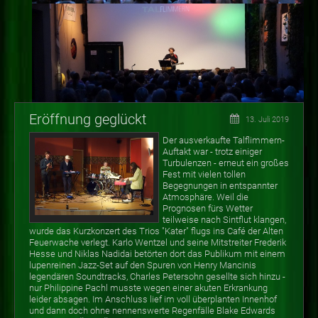
Eröffnung geglückt
13. Juli 2019
Der ausverkaufte Talflimmern-
Auftakt war - trotz einiger
Turbulenzen - erneut ein großes
Fest mit vielen tollen
Begegnungen in entspannter
Atmosphäre. Weil die
Prognosen fürs Wetter
teilweise nach Sintflut klangen,
wurde das Kurzkonzert des Trios "Kater" flugs ins Café der Alten
Feuerwache verlegt. Karlo Wentzel und seine Mitstreiter Frederik
Hesse und Niklas Nadidai betörten dort das Publikum mit einem
lupenreinen Jazz-Set auf den Spuren von Henry Mancinis
legendären Soundtracks, Charles Petersohn gesellte sich hinzu -
nur Philippine Pachl musste wegen einer akuten Erkrankung
leider absagen. Im Anschluss lief im voll überplanten Innenhof
und dann doch ohne nennenswerte Regenfälle Blake Edwards