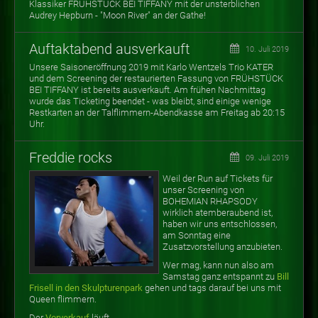
Klassiker FRÜHSTÜCK BEI TIFFANY mit der unsterblichen
Audrey Hepburn - "Moon River" an der Gathe!
Auftaktabend ausverkauft
10. Juli 2019
Unsere Saisoneröffnung 2019 mit Karlo Wentzels Trio KATER
und dem Screening der restaurierten Fassung von FRÜHSTÜCK
BEI TIFFANY ist bereits ausverkauft. Am frühen Nachmittag
wurde das Ticketing beendet - was bleibt, sind einige wenige
Restkarten an der Talflimmern-Abendkasse am Freitag ab 20:15
Uhr.
Freddie rocks
09. Juli 2019
Weil der Run auf Tickets für
unser Screening von
BOHEMIAN RHAPSODY
wirklich atemberaubend ist,
haben wir uns entschlossen,
am Sonntag eine
Zusatzvorstellung anzubieten.
Wer mag, kann nun also am
Samstag ganz entspannt zu
Bill
Frisell in den Skulpturenpark
gehen und tags darauf bei uns mit
Queen flimmern.
Der
Vorverkauf
läuft.