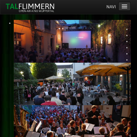
NAVI
Home
Programm
Service
Ticketinfos
Ort
Anreise
Wetter
Kinogutschein
Konzept
Archiv
Kontakt