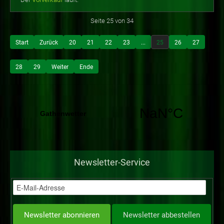
Seite 25 von 34
Start
Zurück
20
21
22
23
...
25
26
27
28
29
Weiter
Ende
Newsletter-Service